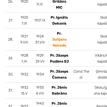
26.
1920
Grišāns
9.IV
kapel
MIC
1920
Pr. Ignāts
Skol
27.
1921 IX
7.IX
Deksnis
kapel
Pr.
1921
1924
Skol
28.
Julijans
9.VIII
31.VIII
kapel
Vaivods
1928
1929
Pr. Jāzeps
Vikārs/
29.
1.IX
29.VII
Pudāns SJ
kapel
Pr. Jāzeps
Cand.The
Ģimnāz
30.
1932
1934
Čamans
ol.
direkt
1932
1935
Pr. Jānis
Skolu/g
31.
15.V
4.VIII
Gabrāns
ona kap
1943
Pr. Jānis
32.
1933
Rezide