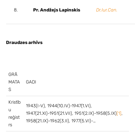
8.
Pr. Andžejs Lapinskis
Dr.Iur.Can.
Draudzes arhīvs
GRĀ
MATA
GADI
S
Kristīb
1943(I-V), 1944(10.IV)-1947(1.VI),
u
1947(21.XI)-1951(21.VII), 1951(2.IX)-1958(5.IX)
[1]
,
reģist
1958(21.IX)-1962(3.II), 1977(5.VI)-…
rs