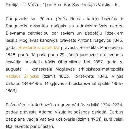
Skotijā – 2, Velsā – 1) un Amerikas Savienotajās Valstīs – 5.
Daugavpils sv. Pētera ķēdēs Romas katoļu baznīca ir
Daugavpils dekanāta garīgais un administratīvais centrs.
Dievnama celtniecību par saviem un ziedotāju līdzekļiem
iesāka Mogiļevas kanoniķis prāvests Antons Nagevičs 1845.
gadā.
Būvdarbus pabeidza
prāvests Benedikts Macejevskis
1848. gadā. Tā paša gada 29. jūnijā jaunuzcelto dievnamu
iesvētīja priesteris Kārlis Obermillers, bet 1857. gada 6.
augustā – konsekrēja Mogiļevas arhibīskaps-metropolīts
Vaclavs Žiļiņskis
(dzimis 1803, konsekrēts 1848, Viļņas
bīskaps 1848-1856, Mogiļevas arhibīskaps-metropolīts 1856-
1863).
Pašreizējo izskatu baznīca ieguva pārbūves laikā 1924.-1934.
gados prāvesta Ādama Vizuļa kalpošanas periodā. Darbus
bez plāna vadīja Vaclavs Kozlovskis (dzimis 1901), kurš vēlāk
tika iesvētīts par priesteri.