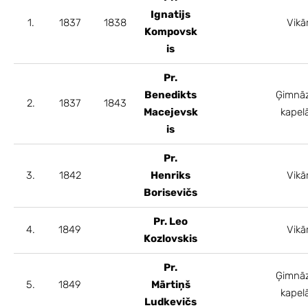
Ignatijs
1.
1837
1838
Vikā
Kompovsk
is
Pr.
Benedikts
Ģimnāz
2.
1837
1843
Macejevsk
kapel
is
Pr.
3.
1842
Henriks
Vikā
Borisevičs
Pr. Leo
4.
1849
Vikā
Kozlovskis
Pr.
Ģimnāz
5.
1849
Mārtiņš
kapel
Ludkevičs