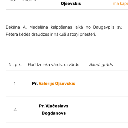
Oļševskis
ma kap
Dekāna A. Madelāna kalpošanas laikā no Daugavpils sv.
Pētera ķēdēs draudzes ir nākuši astoņi priesteri:
Nr. p.k.
Garīdznieka vārds, uzvārds
Akad. grāds
1.
Pr.
Valērijs Oļševskis
Pr. Vjačeslavs
2.
Bogdanovs