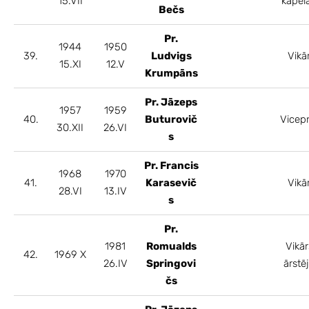
15.VII
kapel
Bečs
Pr.
1944
1950
39.
Ludvigs
Vikā
15.XI
12.V
Krumpāns
Pr. Jāzeps
1957
1959
40.
Buturovič
Vicepr
30.XII
26.VI
s
Pr. Francis
1968
1970
41.
Karasevič
Vikā
28.VI
13.IV
s
Pr.
1981
Romualds
Vikār
42.
1969 X
26.IV
Springovi
ārstē
čs