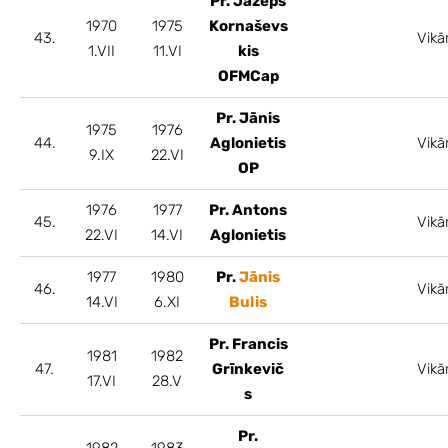
Pr. Jāzeps
1970
1975
Kornaševs
43.
Vikā
1.VII
11.VI
kis
OFMCap
Pr. Jānis
1975
1976
44.
Aglonietis
Vikā
9.IX
22.VI
OP
1976
1977
Pr. Antons
45.
Vikā
22.VI
14.VI
Aglonietis
1977
1980
Pr.
Jānis
46.
Vikā
14.VI
6.XI
Bulis
Pr. Francis
1981
1982
47.
Grīnkevič
Vikā
17.VI
28.V
s
Pr.
1982
1983