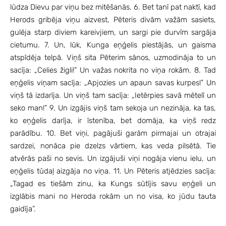
lūdza Dievu par viņu bez mitēšanās. 6. Bet tanī pat naktī, kad
Herods gribēja viņu aizvest, Pēteris divām važām sasiets,
gulēja starp diviem kareivjiem, un sargi pie durvīm sargāja
cietumu. 7. Un, lūk, Kunga eņģelis piestājās, un gaisma
atspīdēja telpā. Viņš sita Pēterim sānos, uzmodināja to un
sacīja: „Celies žigli!” Un važas nokrita no viņa rokām. 8. Tad
eņģelis viņam sacīja: „Apjozies un apaun savas kurpes!” Un
viņš tā izdarīja. Un viņš tam sacīja: „Ietērpies savā mētelī un
seko man!” 9. Un izgājis viņš tam sekoja un nezināja, ka tas,
ko eņģelis darīja, ir īstenība, bet domāja, ka viņš redz
parādību. 10. Bet viņi, pagājuši garām pirmajai un otrajai
sardzei, nonāca pie dzelzs vārtiem, kas veda pilsētā. Tie
atvērās paši no sevis. Un izgājuši viņi nogāja vienu ielu, un
eņģelis tūdaļ aizgāja no viņa. 11. Un Pēteris atjēdzies sacīja:
„Tagad es tiešām zinu, ka Kungs sūtījis savu eņģeli un
izglābis mani no Heroda rokām un no visa, ko jūdu tauta
gaidīja”.