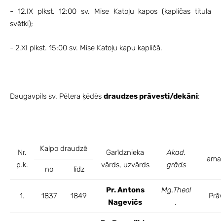
- 12.IX plkst. 12:00 sv. Mise Katoļu kapos (kapličas titula
svētki);
- 2.XI plkst. 15:00 sv. Mise Katoļu kapu kapličā.
Daugavpils sv. Pētera ķēdēs
draudzes prāvesti/dekāni
:
Kalpo draudzē
Nr.
Garīdznieka
Akad.
ama
p.k.
vārds, uzvārds
grāds
no
līdz
Pr. Antons
Mg.Theol
1.
1837
1849
Prā
Nagevičs
.