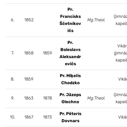
Pr.
Francisks
Ģimnāz
6.
1852
Mg.Theol.
Ščetnikov
kapel
ičs
Pr.
Vikār
Boleslavs
7.
1858
1859
ģimnāz
Aleksandr
kapel
ovičs
Pr. Miķelis
8.
1859
Vikā
Chodzko
Pr. Jāzeps
Ģimnāz
9.
1863
1878
Mg.Theol.
Olechno
kapel
Pr. Pēteris
10.
1867
1873
Vikā
Dovnars