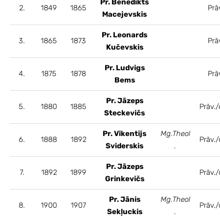
Pr. Benedikts
2.
1849
1865
Prā
Macejevskis
Pr. Leonards
3.
1865
1873
Prā
Kučevskis
Pr. Ludvigs
4.
1875
1878
Prā
Bems
Pr. Jāzeps
5.
1880
1885
Prāv./
Steckevičs
Pr. Vikentijs
Mg.Theol
6.
1888
1892
Prāv./
Sviderskis
.
Pr. Jāzeps
7.
1892
1899
Prāv./
Grinkevičs
Pr. Jānis
Mg.Theol
8.
1900
1907
Prāv./
Sekļuckis
.