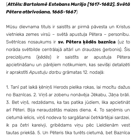
(
Attēls: Bartolomē Estebans Muriljo [1617-1682], Svētā
Pētera atbrīvošana, 1665-1667
)
Mūsu dievnama tituls ir saistīts ar pirmā pāvesta un Kristus
vietnieka zemes virsū – svētā apustuļa Pētera – personību.
Svētnīcas nosaukums ir
sv. Pētera ķēdēs baznīca
(uz to
norāda svētbilde centrālajā altārī un draudzes ģerbonis). Šis
precizējums (
ķēdēs
) ir saistīts ar apustuļa Pētera
apcietināšanu un pārējiem notikumiem, kas sevišķi detalizēti
ir aprakstīti
Apustuļu darbu
grāmatas 12. nodaļā:
1. Tanī pat laikā ķēniņš Herods pielika rokas, lai mocītu dažus
no Baznīcas. 2. Viņš ar zobenu nonāvēja Jēkabu, Jāņa brāli.
3. Bet viņš, redzēdams, ka tas patika jūdiem, lika apcietināt
arī Pēteri. Bija neraudzētās maizes diena. 4. To saņēmis un
cietumā ielicis, viņš nodeva to sargāšanai četrkārtējai sardzei,
ik pa četri kareivji, gribēdams viņu pēc Lieldienām vest
tautas priekšā. 5. Un Pēteris tika turēts cietumā, bet Baznīca