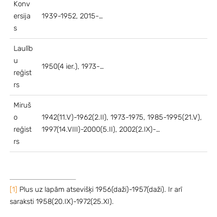
Konv
ersija
1939-1952, 2015-…
s
Laulīb
u
1950(4 ier.), 1973-…
reģist
rs
Miruš
o
1942(11.V)-1962(2.II), 1973-1975, 1985-1995(21.V),
reģist
1997(14.VIII)-2000(5.II), 2002(2.IX)-…
rs
[1]
Plus uz lapām atsevišķi 1956(daži)-1957(daži). Ir arī
saraksti 1958(20.IX)-1972(25.XI).