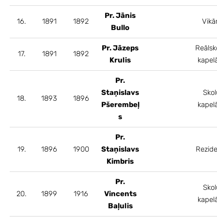
Pr. Jānis
16.
1891
1892
Vikā
Bullo
Pr. Jāzeps
Reālsk
17.
1891
1892
Krulis
kapel
Pr.
Staņislavs
Skol
18.
1893
1896
Pšerembeļ
kapel
s
Pr.
19.
1896
1900
Staņislavs
Rezide
Kimbris
Pr.
Skol
20.
1899
1916
Vincents
kapel
Baļulis