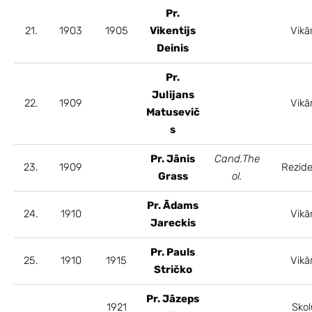
Pr.
21.
1903
1905
Vikentijs
Vikā
Deinis
Pr.
Julijans
22.
1909
Vikā
Matusevič
s
Pr. Jānis
Cand.The
23.
1909
Rezide
Grass
ol.
Pr. Ādams
24.
1910
Vikā
Jareckis
Pr. Pauls
25.
1910
1915
Vikā
Stričko
Pr. Jāzeps
1921
Skol