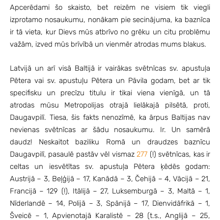
Apcerēdami šo skaisto, bet reizēm ne visiem tik viegli
izprotamo nosaukumu, nonākam pie secinājuma, ka baznīca
ir tā vieta, kur Dievs mūs atbrīvo no grēku un citu problēmu
važām, izved mūs brīvībā un vienmēr atrodas mums blakus.
Latvijā un arī visā Baltijā ir vairākas svētnīcas sv. apustuļa
Pētera vai sv. apustuļu Pētera un Pāvila godam, bet ar tik
specifisku un precīzu titulu ir tikai viena vienīgā, un tā
atrodas mūsu Metropolijas otrajā lielākajā pilsētā, proti,
Daugavpilī. Tiesa, šis fakts nenozīmē, ka ārpus Baltijas nav
nevienas svētnīcas ar šādu nosaukumu. Ir. Un samērā
daudz! Neskaitot baziliku Romā un draudzes baznīcu
Daugavpilī, pasaulē pastāv vēl vismaz
277
(!) svētnīcas, kas ir
celtas un iesvētītas sv. apustuļa Pētera ķēdēs godam:
Austrijā – 3, Beļģijā – 17, Kanādā – 3, Čehijā – 4, Vācijā – 21,
Francijā – 129 (!), Itālijā – 27, Luksemburgā – 3, Maltā – 1,
Nīderlandē – 14, Polijā – 3, Spānijā – 17, Dienvidāfrikā – 1,
Šveicē – 1, Apvienotajā Karalistē – 28 (t.s., Anglijā – 25,