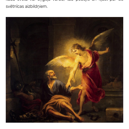
svētnīcas aizbildņiem.