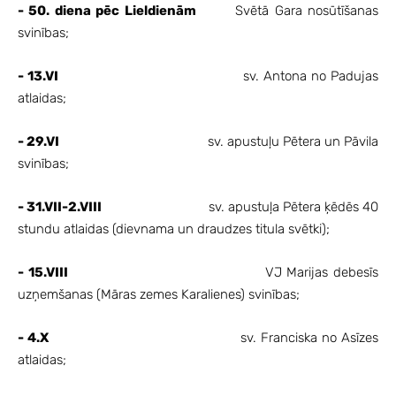
- 50. diena pēc Lieldienām
Svētā Gara nosūtīšanas
svinības;
- 13.VI
sv. Antona no Padujas
atlaidas;
- 29.VI
sv. apustuļu Pētera un Pāvila
svinības;
- 31.VII-2.VIII
sv. apustuļa Pētera ķēdēs 40
stundu atlaidas (dievnama un draudzes titula svētki);
- 15.VIII
VJ Marijas debesīs
uzņemšanas (Māras zemes Karalienes) svinības;
- 4.X
sv. Franciska no Asīzes
atlaidas;