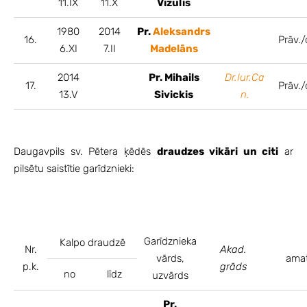
11.IX
11.X
Vizulis
1980
2014
Pr.
Aleksandrs
16.
Prāv./
6.XI
7.II
Madelāns
2014
Pr. Mihails
Dr.Iur.Ca
17.
Prāv./
13.V
Sivickis
n.
Daugavpils sv. Pētera ķēdēs
draudzes vikāri un citi
ar
pilsētu saistītie garīdznieki:
Garīdznieka
Kalpo draudzē
Nr.
Akad.
vārds,
ama
p.k.
grāds
no
līdz
uzvārds
Pr.