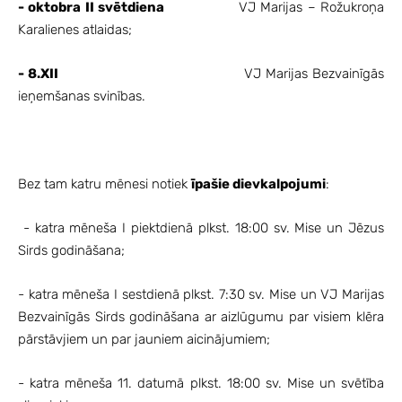
- oktobra II svētdiena
VJ Marijas – Rožukroņa
Karalienes atlaidas;
- 8.XII
VJ Marijas Bezvainīgās
ieņemšanas svinības.
Bez tam katru mēnesi notiek
īpašie dievkalpojumi
:
- katra mēneša I piektdienā plkst. 18:00 sv. Mise un Jēzus
Sirds godināšana;
- katra mēneša I sestdienā plkst. 7:30 sv. Mise un VJ Marijas
Bezvainīgās Sirds godināšana ar aizlūgumu par visiem klēra
pārstāvjiem un par jauniem aicinājumiem;
- katra mēneša 11. datumā plkst. 18:00 sv. Mise un svētība