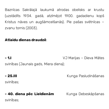
Baznīcas Sakrālajā laukumā atrodas obelisks ar krustu
(uzstādīts 1934. gadā, atzīmējot 1900. gadadienu kopš
Kristus nāves un augšāmcelšanās). Pie pašas svētnīcas –
zvanu tornis (2003).
Atlaidu dienas draudzē
:
- 1.I
VJ Marijas – Dieva Mātes
svinības (Jaunais gads, Miera diena);
- 25.III
Kunga Pasludināšanas
svinības;
- 40. diena pēc Lieldienām
Kunga Debeskāpšanas
svinības;