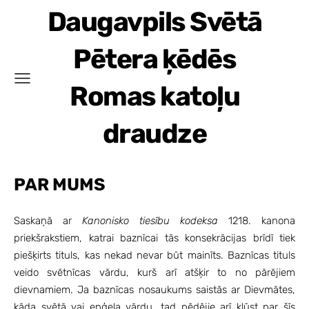
Daugavpils Svētā
Pētera ķēdēs
Romas katoļu
draudze
PAR MUMS
Saskaņā ar
Kanonisko tiesību kodeksa
1218. kanona
priekšrakstiem, katrai baznīcai tās konsekrācijas brīdī tiek
piešķirts tituls, kas nekad nevar būt mainīts. Baznīcas tituls
veido svētnīcas vārdu, kurš arī atšķir to no pārējiem
dievnamiem. Ja baznīcas nosaukums saistās ar Dievmātes,
kāda svētā vai eņģeļa vārdu, tad pēdējie arī kļūst par šīs