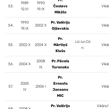
1989
1990
53.
Česlavs
Vikā
12.VI
19.IX
Mikšto
1990
Pr. Valērijs
54.
2002 X
Vikā
19.IX
Oļševskis
Pr.
Lic.Iur.Ca
55.
2002 X
2004 X
Mārtiņš
Vikā
n.
Klušs
2008
Pr. Pāvels
56.
2004 X
Vikā
IX
Turonoks
Pr.
2005
Ernests
57.
2006 I
Vikā
IV
Jansons
MIC
Pr. Valērijs
Vikārs/
58.
2008 X