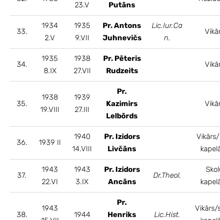
23.V
Putāns
1934
1935
Pr. Antons
Lic.Iur.Ca
33.
Vikā
2.V
9.VII
Juhnevičs
n.
1935
1938
Pr. Pēteris
34.
Vikā
8.IX
27.VII
Rudzeits
Pr.
1938
1939
35.
Kazimirs
Vikā
19.VIII
27.III
Lelbōrds
1940
Pr. Izidors
Vikārs/
36.
1939 II
14.VIII
Livčāns
kapel
1943
1943
Pr. Izidors
Skol
37.
Dr.Theol.
22.VI
3.IX
Ancāns
kapel
Pr.
1943
Vikārs/
38.
1944
Henriks
Lic.Hist.