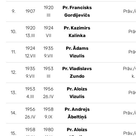
1920
Pr. Francisks
9.
1907
Prāv./
III
Gordijevičs
1920
1924
Pr. Kazimirs
10.
Prā
13.III
VII
Kalinka
1924
1935
Pr. Ādams
11.
Prā
12.VII
9.VII
Vizulis
1935
1953
Pr. Vladislavs
Prāv./
12.
9.VII
III
Zundo
k.
1953
1956
Pr. Aloizs
13.
Prā
4.III
26.IV
Vizulis
1956
1958
Pr. Andrejs
14.
Prāv./
26.IV
9.IX
Ābeltiņš
1958
1980
Pr. Aloizs
15.
Prāv./